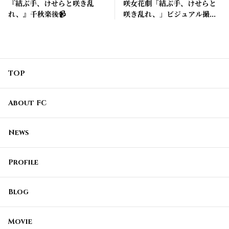
『結ぶ手、けせらと咲き乱
咲女花劇「結ぶ手、けせらと
れ、』千秋楽後📹
咲き乱れ、」ビジュアル撮影
🎦
TOP
About FC
News
Profile
Blog
Movie