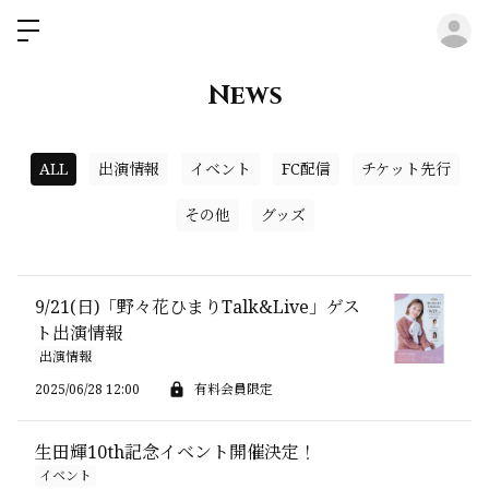
ロ
News
ALL
出演情報
イベント
FC配信
チケット先行
その他
グッズ
9/21(日)「野々花ひまりTalk&Live」ゲス
ト出演情報
出演情報
2025/06/28 12:00
有料会員限定
生田輝10th記念イベント開催決定！
イベント